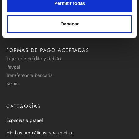
414/416, 46001 Valencia
Permitir todas
Teléfono:
+34 629 637 795
Denegar
info@comprarespecias.net
FORMAS DE PAGO ACEPTADAS
Tarjeta de crédito y débito
Paypal
Transferencia bancaria
Bizum
CATEGORÍAS
Especias a granel
Hierbas aromáticas para cocinar