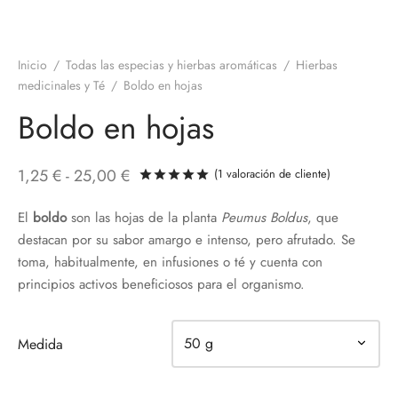
Inicio
/
Todas las especias y hierbas aromáticas
/
Hierbas
medicinales y Té
/
Boldo en hojas
Boldo en hojas
Rango
1,25
€
-
25,00
€
(
1
valoración de cliente)
Valorado con
de 5 en base a
de
El
boldo
son las hojas de la planta
Peumus Boldus
, que
precios:
destacan por su sabor amargo e intenso, pero afrutado. Se
desde
toma, habitualmente, en infusiones o té y cuenta con
1,25 €
principios activos beneficiosos para el organismo.
hasta
25,00 €
Medida