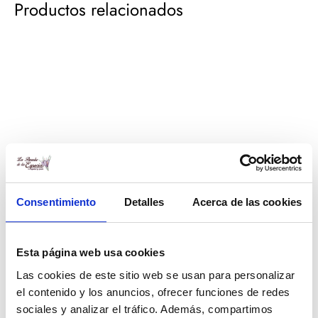
Productos relacionados
Consentimiento
Detalles
Acerca de las cookies
Hojas de Sen
Menta seca (Piperita)
Esta página web usa cookies
Rango
Rango
0,60
€
-
12,00
€
1,25
€
-
25,00
€
Las cookies de este sitio web se usan para personalizar
de
de
el contenido y los anuncios, ofrecer funciones de redes
precios:
precios:
sociales y analizar el tráfico. Además, compartimos