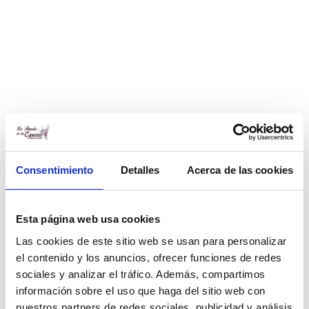
Consentimiento
Detalles
Acerca de las cookies
Sazonador de pollo
Tarro de Trufa 10 g
Rango
1,00
€
-
20,00
€
3,95
€
de
Esta página web usa cookies
precios:
Las cookies de este sitio web se usan para personalizar
desde
el contenido y los anuncios, ofrecer funciones de redes
1,00 €
sociales y analizar el tráfico. Además, compartimos
hasta
información sobre el uso que haga del sitio web con
20,00 €
nuestros partners de redes sociales, publicidad y análisis