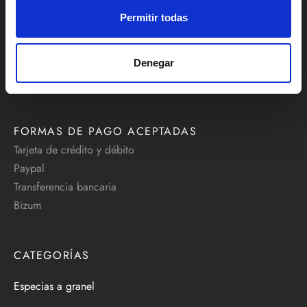
Mercado Central de Valencia, pasillo Arquitecto Viedma
Permitir todas
414/416, 46001 Valencia
Teléfono:
+34 629 637 795
Denegar
info@comprarespecias.net
FORMAS DE PAGO ACEPTADAS
Tarjeta de crédito y débito
Paypal
Transferencia bancaria
Bizum
CATEGORÍAS
Especias a granel