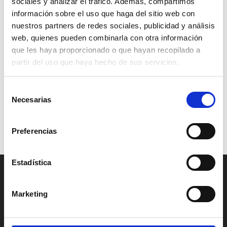
sociales y analizar el tráfico. Además, compartimos
información sobre el uso que haga del sitio web con
nuestros partners de redes sociales, publicidad y análisis
web, quienes pueden combinarla con otra información
que les haya proporcionado o que hayan recopilado a
partir del uso que haya hecho de sus servicios.
Selección
Necesarias
de
consentimiento
Sazonador para pescado
Zatar / Zaatar
Preferencias
Rango
Rango
0,90
€
-
18,00
€
1,50
€
-
30,00
€
de
de
precios:
precios:
Estadística
desde
desde
CONTACTO
0,90 €
1,50 €
Marketing
hasta
hasta
La Parada de las Especias
18,00 €
30,00 €