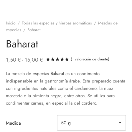
Inicio
/
Todas las especias y hierbas aromáticas
/
Mezclas de
especias
/
Baharat
Baharat
Rango
1,50
€
-
15,00
€
(
1
valoración de cliente)
Valorado con
de 5 en base a
de
La mezcla de especias
Baharat
es un condimento
precios:
indispensable en la gastronomía árabe. Este preparado cuenta
desde
con ingredientes naturales como el cardamomo, la nuez
1,50 €
moscada o la pimienta negra, entre otros. Se utiliza para
hasta
condimentar carnes, en especial la del cordero.
15,00 €
Medida