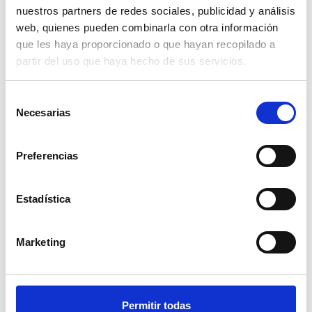
nuestros partners de redes sociales, publicidad y análisis
web, quienes pueden combinarla con otra información
que les haya proporcionado o que hayan recopilado a
partir del uso que haya hecho de sus servicios.
Damián Rodríguez
Periodista. Graduado por la Universitat de València (2010-
Selección
2014). Provengo de cinco generaciones de comerciantes de
Necesarias
de
especias, lo que me crió entre aromas. Esa fascinación me
consentimiento
llevó al periodismo, escribiendo para medios como Las
Provincias. En este blog, comparto mi conocimiento y
Preferencias
pasión por las especias.
Estadística
Compartir
Marketing
Volver
Permitir todas