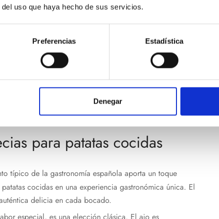
r del uso que haya hecho de sus servicios.
ara dar sabor a las patatas cocidas:
Preferencias
Estadística
para encontrar tu mezcla favorita.
ra preservar sus aromas y sabores.
mantequilla derretida para una cobertura uniforme.
Denegar
cias para patatas cocidas
to típico de la gastronomía española aporta un toque
 patatas cocidas en una experiencia gastronómica única. El
auténtica delicia en cada bocado.
abor especial, es una elección clásica. El ajo es