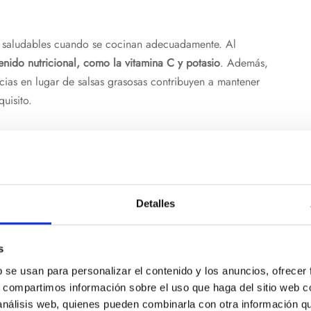
s saludables cuando se cocinan adecuadamente. Al
enido nutricional, como la vitamina C y potasio
. Además,
cias en lugar de salsas grasosas contribuyen a mantener
uisito.
patata cocida? Consejos
Detalles
s
ele ser una de las opciones menos recurrentes a la hora de
b se usan para personalizar el contenido y los anuncios, ofrecer
puntos débiles que esta preparación puede tener. No nos
s, compartimos información sobre el uso que haga del sitio web 
as fritas. No obstante, hay que decir más alto que se
 análisis web, quienes pueden combinarla con otra información q
r gracias al uso de especias
.