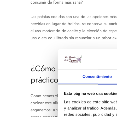
consumir de forma más sana?
Las patatas cocidas son una de las opciones má
hervirlas en lugar de freírlas, se conserva su
cont
el uso moderado de aceite y la elección de espe
una dieta equilibrada sin renunciar a un sabor exq
¿Cómo darle sabor a la 
prácticos
Consentimiento
Esta página web usa cookie
Como hemos visto, la patata cocida o hervida su
Las cookies de este sitio we
cocinar este alimento. Su sabor es uno de esos 
y analizar el tráfico. Ademá
engañemos: a todos nos gustan unas buenas patat
redes sociales, publicidad y
puede comer
patata cocida sin renunciar al sabo