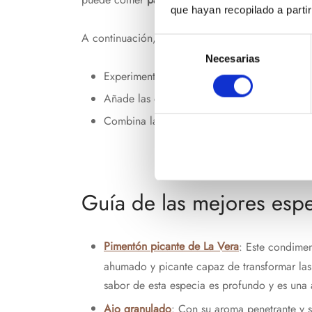
que hayan recopilado a parti
A continuación, te detallamos algunos consejos p
Selección
Necesarias
de
Experimenta con combinaciones de especias 
consentimiento
Añade las especias al final de la cocción pa
Combina las especias con aceite de oliva o 
Guía de las mejores espe
Pimentón picante de La Vera
: Este condimen
ahumado y picante capaz de transformar las
sabor de esta especia es profundo y es una 
Ajo granulado
: Con su aroma penetrante y s