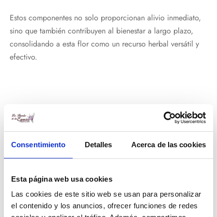
Estos componentes no solo proporcionan alivio inmediato,
sino que también contribuyen al bienestar a largo plazo,
consolidando a esta flor como un recurso herbal versátil y
efectivo.
Las flores de manzanilla son pequeñas joyas que ofrecen
más de lo que aparentan a simple vista. Desde su belleza
como flor hasta sus beneficios, esta planta es un
Consentimiento
Detalles
Acerca de las cookies
recordatorio de que la verdadera belleza a menudo se
encuentra en la simplicidad funcional. Al incorporar estas
flores en nuestra vida diaria, abrimos la puerta a un mundo
Esta página web usa cookies
de bienestar arraigado en la conexión con la naturaleza y
Las cookies de este sitio web se usan para personalizar
en el poder curativo de las plantas.
el contenido y los anuncios, ofrecer funciones de redes