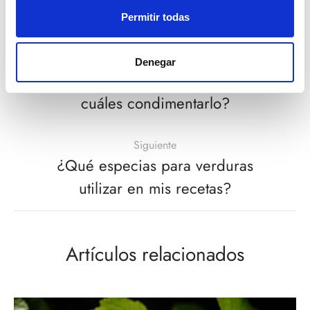
Compartir
Permitir todas
Volver
Denegar
Especias para pollo al horno: ¿Con
cuáles condimentarlo?
Siguiente
¿Qué especias para verduras
utilizar en mis recetas?
Artículos relacionados