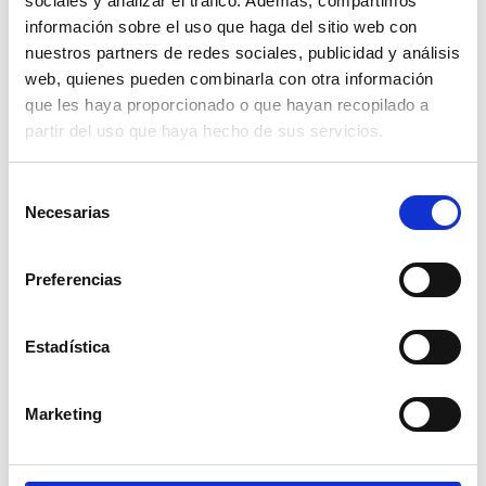
sociales y analizar el tráfico. Además, compartimos
información sobre el uso que haga del sitio web con
nuestros partners de redes sociales, publicidad y análisis
web, quienes pueden combinarla con otra información
Publicado en:
Otros
que les haya proporcionado o que hayan recopilado a
partir del uso que haya hecho de sus servicios.
Selección
Necesarias
de
Damián Rodríguez
consentimiento
Periodista. Graduado por la Universitat de València (2010-
2014). Provengo de cinco generaciones de comerciantes de
Preferencias
especias, lo que me crió entre aromas. Esa fascinación me
llevó al periodismo, escribiendo para medios como Las
Estadística
Provincias. En este blog, comparto mi conocimiento y
pasión por las especias.
Marketing