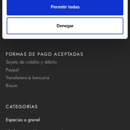
414/416, 46001 Valencia
Permitir todas
Teléfono:
+34 629 637 795
Denegar
info@comprarespecias.net
FORMAS DE PAGO ACEPTADAS
Tarjeta de crédito y débito
Paypal
Transferencia bancaria
Bizum
CATEGORÍAS
Especias a granel