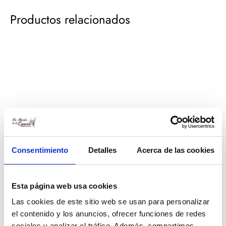
Productos relacionados
Consentimiento
Detalles
Acerca de las cookies
Esta página web usa cookies
Laurel molido
Hierbabuena seca
Las cookies de este sitio web se usan para personalizar
Rango
Rango
1,25
€
-
25,00
€
1,25
€
-
25,00
€
el contenido y los anuncios, ofrecer funciones de redes
de
de
sociales y analizar el tráfico. Además, compartimos