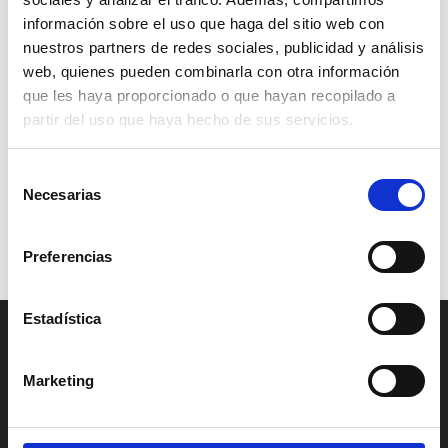
precios:
precios:
información sobre el uso que haga del sitio web con
desde
desde
nuestros partners de redes sociales, publicidad y análisis
1,25 €
1,25 €
web, quienes pueden combinarla con otra información
hasta
hasta
que les haya proporcionado o que hayan recopilado a
25,00 €
25,00 €
partir del uso que haya hecho de sus servicios.
Selección
Necesarias
de
consentimiento
Romero molido
Atadillo de hierbas
Preferencias
Rango
1,00
€
-
20,00
€
0,85
€
de
precios:
Estadística
desde
CONTACTO
1,00 €
Marketing
hasta
La Parada de las Especias
20,00 €
Mercado Central de Valencia, pasillo Arquitecto Viedma