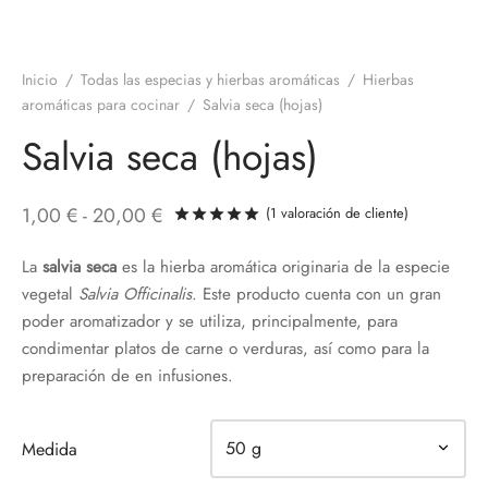
Inicio
/
Todas las especias y hierbas aromáticas
/
Hierbas
aromáticas para cocinar
/
Salvia seca (hojas)
Salvia seca (hojas)
Rango
1,00
€
-
20,00
€
(
1
valoración de cliente)
Valorado con
de 5 en base a
de
La
salvia seca
es la hierba aromática originaria de la especie
precios:
vegetal
Salvia Officinalis
. Este producto cuenta con un gran
desde
poder aromatizador y se utiliza, principalmente, para
1,00 €
condimentar platos de carne o verduras, así como para la
hasta
preparación de en infusiones.
20,00 €
Medida