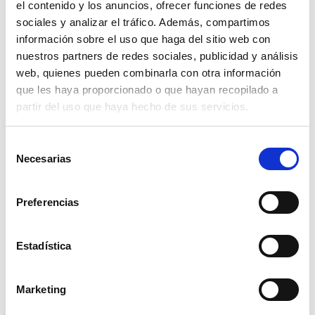
el contenido y los anuncios, ofrecer funciones de redes
Laurel de la India
sociales y analizar el tráfico. Además, compartimos
información sobre el uso que haga del sitio web con
nuestros partners de redes sociales, publicidad y análisis
El laurel de la India es otra variedad del laurel que no es
web, quienes pueden combinarla con otra información
familia del laurel original, pese a que tiene algunas
que les haya proporcionado o que hayan recopilado a
semejanzas al mismo, como pueden ser sus hojas. Sin
partir del uso que haya hecho de sus servicios.
embargo, no es un laurel verdadero, pese a su nombre.
Selección
Necesarias
Esta planta, que también se le llama laurel de Cuba,
de
consentimiento
proviene de la especie
Ficus Microcarpa
y su presencia es
superior en toda la zona de Asia, sobre todo al sur del
Preferencias
continente. Su tamaño puede superar los 15 metros. Es una
planta que se adapta a casi cualquier clima, salvo los más
Estadística
fríos, por lo que se reproduce de forma fácil.
Marketing