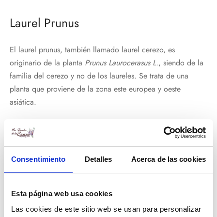
Laurel Prunus
El laurel prunus, también llamado laurel cerezo, es
originario de la planta
Prunus Laurocerasus L.
, siendo de la
familia del cerezo y no de los laureles. Se trata de una
planta que proviene de la zona este europea y oeste
asiática.
Es una planta mucho más baja que los laureles originales,
llegando a medir unos 8 metros de altura. Hay que tener en
cuenta que esta planta es tóxica, por lo que es importante
Consentimiento
Detalles
Acerca de las cookies
no consumirla. Su uso más común es en jardinería por
motivos estéticos.
Esta página web usa cookies
Las cookies de este sitio web se usan para personalizar