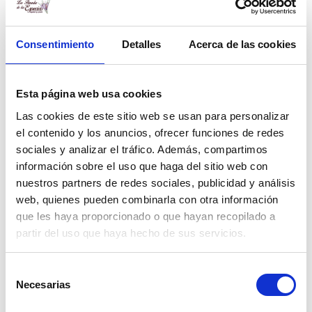
Consentimiento
Detalles
Acerca de las cookies
Damián Rodríguez
Periodista. Graduado por la Universitat de València (2010-
2014). Provengo de cinco generaciones de comerciantes de
Esta página web usa cookies
especias, lo que me crió entre aromas. Esa fascinación me
Las cookies de este sitio web se usan para personalizar
llevó al periodismo, escribiendo para medios como Las
el contenido y los anuncios, ofrecer funciones de redes
Provincias. En este blog, comparto mi conocimiento y
sociales y analizar el tráfico. Además, compartimos
pasión por las especias.
información sobre el uso que haga del sitio web con
nuestros partners de redes sociales, publicidad y análisis
web, quienes pueden combinarla con otra información
que les haya proporcionado o que hayan recopilado a
Compartir
partir del uso que haya hecho de sus servicios.
Selección
Volver
Necesarias
de
Aceite de azafrán
consentimiento