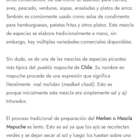
a
ves
,
p
esc
ado
,
ver
d
uras
,
s
op
as
,
ens
al
adas
y
pl
atos
de
ar
ro
z
.
T
amb
i
én
es
com
ú
n
ment
e
us
ado
com
o
salsa
de
cond
iment
o
para
hamb
urg
ues
as
,
patat
as
f
rit
as
y
ot
ros
pl
atos
.
Esta mezcla
de especias s
e
elabor
a
trad
ic
ional
ment
e
a
man
o
,
sin
embargo
,
hay
m
ú
lt
i
ples
varied
ades
com
er
cial
es
disp
on
ibles
.
Sin duda, es de una de las mezclas de especias picantes
más típica del
pueblo mapuche
de
Chile
. Su nombre en
mapuche procede de una expresión que significa
literalmente «sal molida» (
medkeñ chadi).
Esto es
porque inicialmente esta mezcla era simplemente sal y ají
triturados.
El proceso tradicional de preparación del
Merken o Mezcla
Mapuche
es lento. Esto es así ya que los ajís se recolectan
verdes y se dejan secar al sol y luego los tuestan sobre una