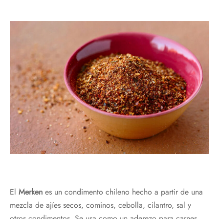
El
Merken
es
un
cond
iment
o
ch
il
eno
he
cho
a
part
ir
de
un
a
me
z
cl
a
de
a
j
í
es
sec
os
,
com
inos
,
c
eb
olla
,
c
ilantro
,
sal
y
ot
ros
cond
iment
os
.
Se
us
a
com
o
un
ad
ere
zo
para
car
nes
,