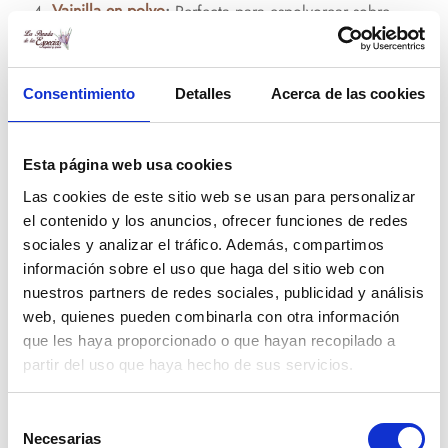
Vainilla en polvo
:
Perfecta para espolvorear sobre
postres, batidos o incluso café, esta forma de vainilla
agrega un matiz delicado sin alterar la textura.
Consentimiento
Detalles
Acerca de las cookies
Vainillina
:
Este compuesto sintético, a menudo utilizado
como sucedáneo, ofrece una opción asequible pero
menos compleja que las naturales.
Esta página web usa cookies
Las cookies de este sitio web se usan para personalizar
¿Cuál es el mejor tipo?
el contenido y los anuncios, ofrecer funciones de redes
sociales y analizar el tráfico. Además, compartimos
información sobre el uso que haga del sitio web con
La elección de la mejor opción entre los tipos de vainilla
nuestros partners de redes sociales, publicidad y análisis
depende del plato que estés preparando
y de tus
web, quienes pueden combinarla con otra información
preferencias personales. Si buscas una experiencia auténtica
que les haya proporcionado o que hayan recopilado a
y visualmente impresionante, la vaina es insuperable. Para
partir del uso que haya hecho de sus servicios.
conveniencia y versatilidad, la pasta y el extracto son
opciones muy interesantes. Este producto en polvo es ideal
Selección
Necesarias
para espolvorear sobre postres delicados, mientras que la
de