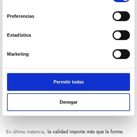
vainillina puede ser una alternativa más económica.
consentimiento
Preferencias
Estadística
Marketing
Permitir todas
Denegar
En última instancia,
la calidad importa más que la forma
.