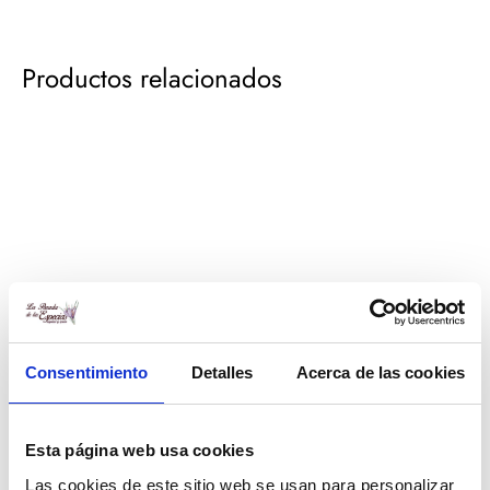
Productos relacionados
Consentimiento
Detalles
Acerca de las cookies
Especias para ensaladas
Sazonador de pollo
Esta página web usa cookies
(sazonador)
Rango
Las cookies de este sitio web se usan para personalizar
1,00
€
-
20,00
€