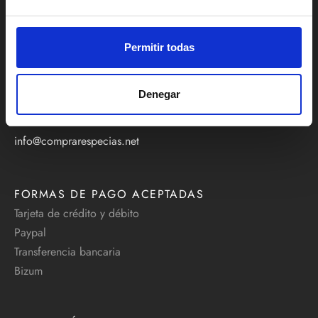
hasta
CONTACTO
30,00 €
La Parada de las Especias
Permitir todas
Mercado Central de Valencia, pasillo Arquitecto Viedma
414/416, 46001 Valencia
Denegar
Teléfono:
+34 629 637 795
info@comprarespecias.net
FORMAS DE PAGO ACEPTADAS
Tarjeta de crédito y débito
Paypal
Transferencia bancaria
Bizum