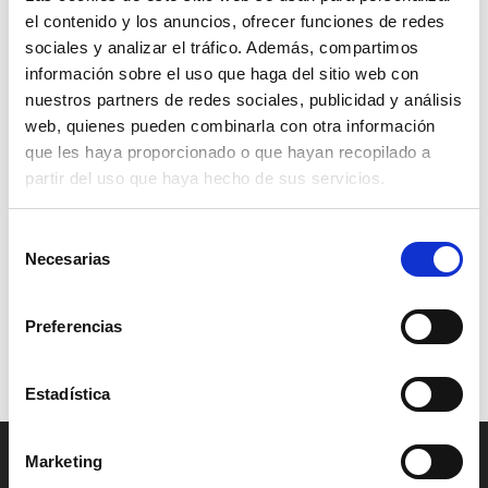
de
el contenido y los anuncios, ofrecer funciones de redes
Rango
0,90
€
-
18,00
€
precios:
sociales y analizar el tráfico. Además, compartimos
de
información sobre el uso que haga del sitio web con
desde
precios:
nuestros partners de redes sociales, publicidad y análisis
1,00 €
desde
web, quienes pueden combinarla con otra información
hasta
0,90 €
que les haya proporcionado o que hayan recopilado a
20,00 €
hasta
partir del uso que haya hecho de sus servicios.
18,00 €
Selección
Necesarias
de
consentimiento
Preparado para paellas «La
Harissa
Preferencias
Dalia». Lata de 100 grs
Rango
1,50
€
-
30,00
€
de
4,50
€
Estadística
precios:
desde
1,50 €
Marketing